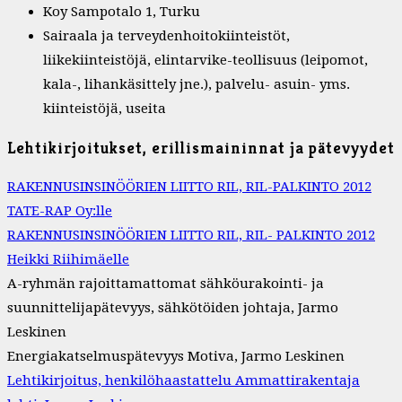
Koy Sampotalo 1, Turku
Sairaala ja terveydenhoitokiinteistöt,
liikekiinteistöjä, elintarvike-teollisuus (leipomot,
kala-, lihankäsittely jne.), palvelu- asuin- yms.
kiinteistöjä, useita
Lehtikirjoitukset, erillismaininnat ja pätevyydet
RAKENNUSINSINÖÖRIEN LIITTO RIL, RIL-PALKINTO 2012
TATE-RAP Oy:lle
RAKENNUSINSINÖÖRIEN LIITTO RIL, RIL- PALKINTO 2012
Heikki Riihimäelle
A-ryhmän rajoittamattomat sähköurakointi- ja
suunnittelijapätevyys, sähkötöiden johtaja, Jarmo
Leskinen
Energiakatselmuspätevyys Motiva, Jarmo Leskinen
Lehtikirjoitus, henkilöhaastattelu Ammattirakentaja