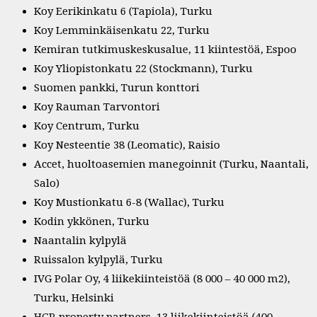
Koy Eerikinkatu 6 (Tapiola), Turku
Koy Lemminkäisenkatu 22, Turku
Kemiran tutkimuskeskusalue, 11 kiintestöä, Espoo
Koy Yliopistonkatu 22 (Stockmann), Turku
Suomen pankki, Turun konttori
Koy Rauman Tarvontori
Koy Centrum, Turku
Koy Nesteentie 38 (Leomatic), Raisio
Accet, huoltoasemien manegoinnit (Turku, Naantali,
Salo)
Koy Mustionkatu 6-8 (Wallac), Turku
Kodin ykkönen, Turku
Naantalin kylpylä
Ruissalon kylpylä, Turku
IVG Polar Oy, 4 liikekiinteistöä (8 000 – 40 000 m2),
Turku, Helsinki
HGR property partners, 13 liikekiinteistöä (400 –