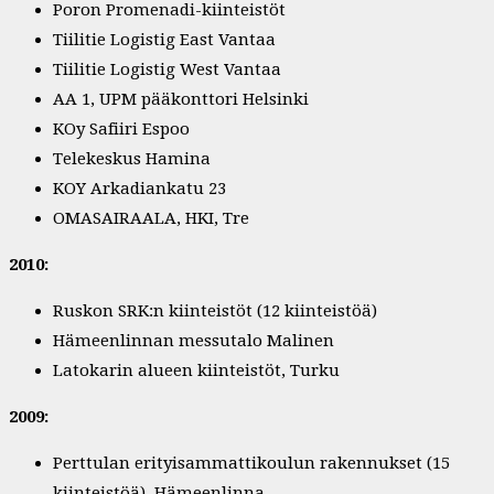
Poron Promenadi-kiinteistöt
Tiilitie Logistig East Vantaa
Tiilitie Logistig West Vantaa
AA 1, UPM pääkonttori Helsinki
KOy Safiiri Espoo
Telekeskus Hamina
KOY Arkadiankatu 23
OMASAIRAALA, HKI, Tre
2010:
Ruskon SRK:n kiinteistöt (12 kiinteistöä)
Hämeenlinnan messutalo Malinen
Latokarin alueen kiinteistöt, Turku
2009:
Perttulan erityisammattikoulun rakennukset (15
kiinteistöä), Hämeenlinna