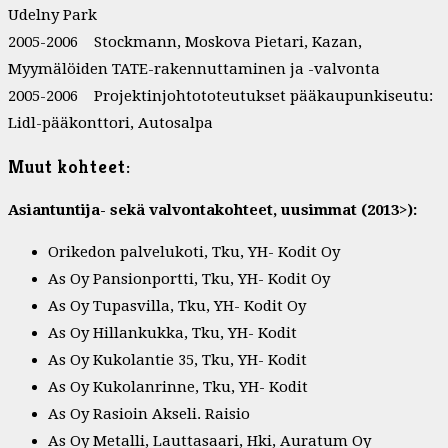
Udelny Park
2005-2006 Stockmann, Moskova Pietari, Kazan,
Myymälöiden TATE-rakennuttaminen ja -valvonta
2005-2006 Projektinjohtototeutukset pääkaupunkiseutu:
Lidl-pääkonttori, Autosalpa
Muut kohteet:
Asiantuntija- sekä valvontakohteet, uusimmat (2013>):
Orikedon palvelukoti, Tku, YH- Kodit Oy
As Oy Pansionportti, Tku, YH- Kodit Oy
As Oy Tupasvilla, Tku, YH- Kodit Oy
As Oy Hillankukka, Tku, YH- Kodit
As Oy Kukolantie 35, Tku, YH- Kodit
As Oy Kukolanrinne, Tku, YH- Kodit
As Oy Rasioin Akseli. Raisio
As Oy Metalli, Lauttasaari, Hki, Auratum Oy