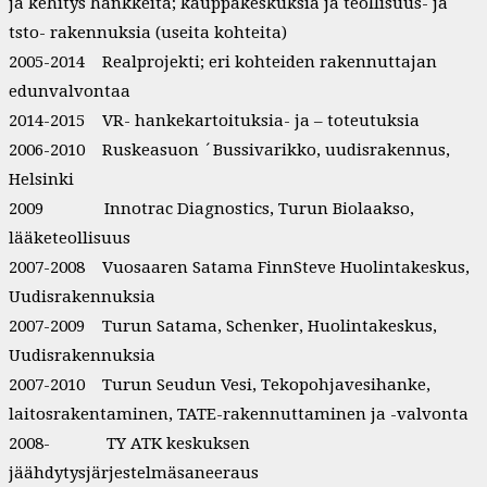
ja kehitys hankkeita; kauppakeskuksia ja teollisuus- ja
tsto- rakennuksia (useita kohteita)
2005-2014 Realprojekti; eri kohteiden rakennuttajan
edunvalvontaa
2014-2015 VR- hankekartoituksia- ja – toteutuksia
2006-2010 Ruskeasuon ´Bussivarikko, uudisrakennus,
Helsinki
2009 Innotrac Diagnostics, Turun Biolaakso,
lääketeollisuus
2007-2008 Vuosaaren Satama FinnSteve Huolintakeskus,
Uudisrakennuksia
2007-2009 Turun Satama, Schenker, Huolintakeskus,
Uudisrakennuksia
2007-2010 Turun Seudun Vesi, Tekopohjavesihanke,
laitosrakentaminen, TATE-rakennuttaminen ja -valvonta
2008- TY ATK keskuksen
jäähdytysjärjestelmäsaneeraus