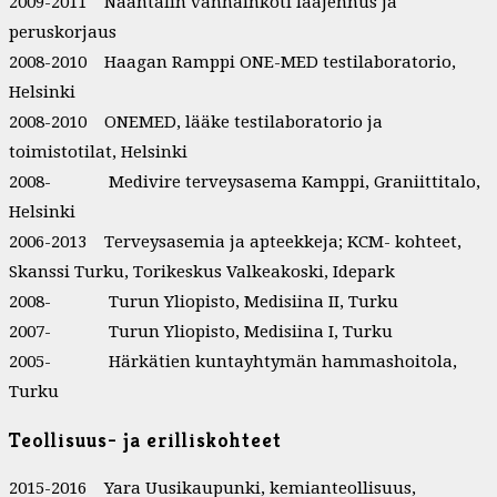
2009-2011 Naantalin vanhainkoti laajennus ja
peruskorjaus
2008-2010 Haagan Ramppi ONE-MED testilaboratorio,
Helsinki
2008-2010 ONEMED, lääke testilaboratorio ja
toimistotilat, Helsinki
2008- Medivire terveysasema Kamppi, Graniittitalo,
Helsinki
2006-2013 Terveysasemia ja apteekkeja; KCM- kohteet,
Skanssi Turku, Torikeskus Valkeakoski, Idepark
2008- Turun Yliopisto, Medisiina II, Turku
2007- Turun Yliopisto, Medisiina I, Turku
2005- Härkätien kuntayhtymän hammashoitola,
Turku
Teollisuus- ja erilliskohteet
2015-2016 Yara Uusikaupunki, kemianteollisuus,