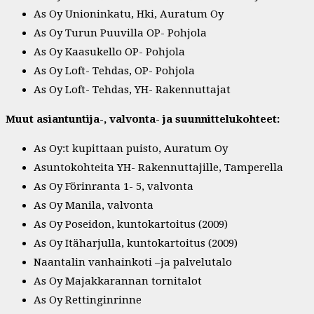
As Oy Unioninkatu, Hki, Auratum Oy
As Oy Turun Puuvilla OP- Pohjola
As Oy Kaasukello OP- Pohjola
As Oy Loft- Tehdas, OP- Pohjola
As Oy Loft- Tehdas, YH- Rakennuttajat
Muut asiantuntija-, valvonta- ja suunnittelukohteet:
As Oy:t kupittaan puisto, Auratum Oy
Asuntokohteita YH- Rakennuttajille, Tamperella
As Oy Förinranta 1- 5, valvonta
As Oy Manila, valvonta
As Oy Poseidon, kuntokartoitus (2009)
As Oy Itäharjulla, kuntokartoitus (2009)
Naantalin vanhainkoti –ja palvelutalo
As Oy Majakkarannan tornitalot
As Oy Rettinginrinne