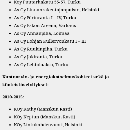
Koy Puutarhakatu 55-57, Turku
As Oy Linnanrakentajanpuisto, Helsinki
As Oy Förinranta I – IV, Turku
As Oy Eskon Areena, Varkaus
As Oy Annanpiha, Loimaa
As Oy Lohjan Kullervonkatu I – III
As Oy Ruukinpiha, Turku
As Oy Jokiranta, Turku
As Oy Lehtolaakso, Turku
Kuntoarvio- ja energiakatselmuskohteet sekä ja
kiinteistöselvitykset:
2010-2015:
KOy Kathy (Manskun Rasti)
KOy Neptun (Manskun Rasti)
KOy Lintukahdenvuori, Helsinki