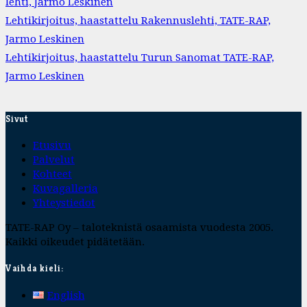
lehti, Jarmo Leskinen
Lehtikirjoitus, haastattelu Rakennuslehti, TATE-RAP,
Jarmo Leskinen
Lehtikirjoitus, haastattelu Turun Sanomat TATE-RAP,
Jarmo Leskinen
Sivut
Etusivu
Palvelut
Kohteet
Kuvagalleria
Yhteystiedot
TATE-RAP Oy – taloteknistä osaamista vuodesta 2005.
Kaikki oikeudet pidätetään.
Vaihda kieli:
English